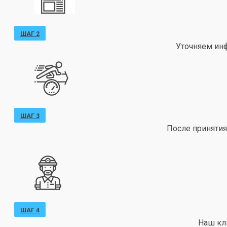
ШАГ 2
Уточняем ин
ШАГ 3
После принятия
ШАГ 4
Наш кл