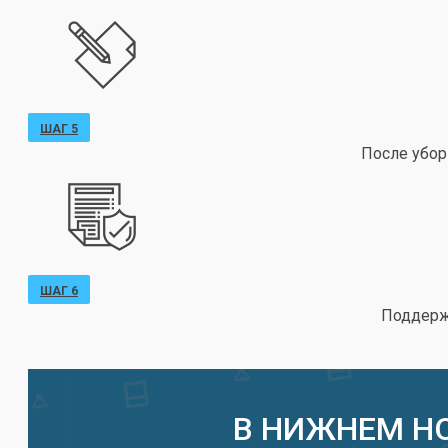
ШАГ 5
После убор
ШАГ 6
Поддержи
В НИЖНЕМ Н