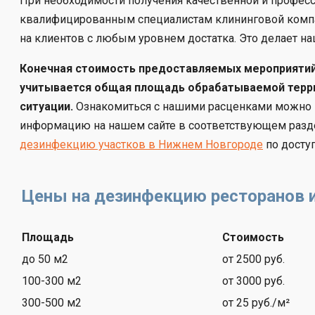
При необходимости получения качественной и профес
квалифицированным специалистам клининговой компа
на клиентов с любым уровнем достатка. Это делает 
Конечная стоимость предоставляемых мероприятий 
учитывается общая площадь обрабатываемой терри
ситуации.
Ознакомиться с нашими расценками можно кр
информацию на нашем сайте в соответствующем разде
дезинфекцию участков в Нижнем Новгороде
по доступ
Цены на дезинфекцию ресторанов 
Площадь
Стоимость
до 50 м2
от 2500 руб.
100-300 м2
от 3000 руб.
300-500 м2
от 25 руб./м²