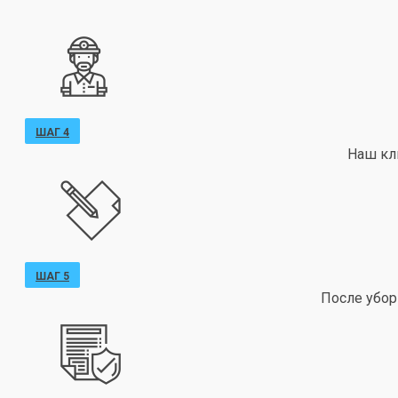
ШАГ 4
Наш кл
ШАГ 5
После убор