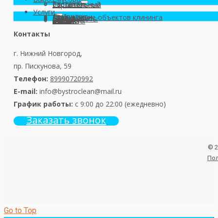
Бытовой
Растительный
Строительный
Услуги
Демонтаж
Мойка окон
Страхование объектов клининга
Гарантии
Скидки
Наши работы
Цены
О нас
Отзывы
Контакты
Контакты
г. Нижний Новгород,
пр. Пискунова, 59
Телефон:
89990720992
E-mail:
info@
bystroclean@mail.ru
График работы:
с 9:00 до 22:00 (ежедневно)
Заказать звонок
© 2
Пол
Go to Top