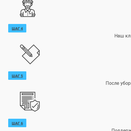
ШАГ 4
Наш кл
ШАГ 5
После убор
ШАГ 6
Поддержи