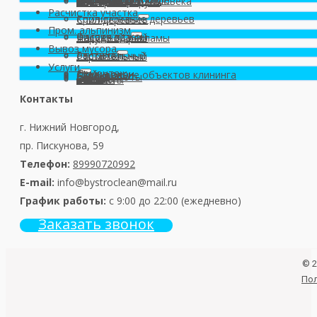
Юридических лиц
После смерти человека
От коронавируса
Расчистка участка
Кронирование деревьев
Спил деревьев
Пром. альпинизм
Витрин и окон
Фасада зданий
Наружной рекламы
Вывоз мусора
Бытовой
Растительный
Строительный
Услуги
Демонтаж
Мойка окон
Страхование объектов клининга
Гарантии
Скидки
Наши работы
Цены
О нас
Отзывы
Контакты
Контакты
г. Нижний Новгород,
пр. Пискунова, 59
Телефон:
89990720992
E-mail:
info@
bystroclean@mail.ru
График работы:
с 9:00 до 22:00 (ежедневно)
Заказать звонок
© 2
Пол